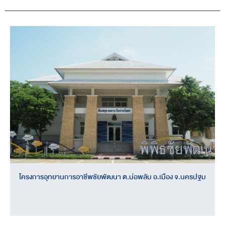
โครงการอุทยานการอาชีพชัยพัฒนา ต.บ่อพลับ อ.เมือง จ.นครปฐม